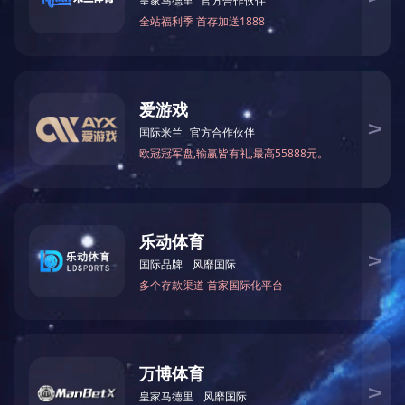
电话： 15092351666
电话： 18653305198
电话： 13355210058
网址： www.phpdev.cn
地址：山东省淄博市淄川区磁村工业园
手机官网
微信扫一扫
Copyright © 2023-2043 华体会官方网页版 All Rights Reserved.